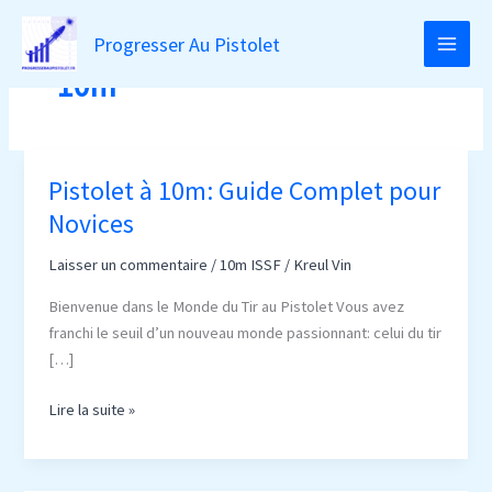
Aller
au
Progresser Au Pistolet
MAIN
contenu
10m
MEN
Pistolet à 10m: Guide Complet pour
Novices
Laisser un commentaire
/
10m ISSF
/
Kreul Vin
Bienvenue dans le Monde du Tir au Pistolet Vous avez
franchi le seuil d’un nouveau monde passionnant: celui du tir
[…]
Pistolet
Lire la suite »
à
10m:
Guide