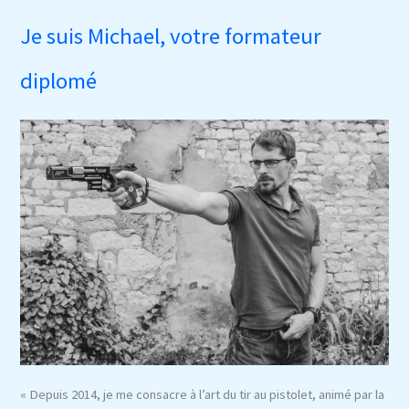
&
Je suis Michael, votre formateur
25m Loisir
diplomé
« Depuis 2014, je me consacre à l’art du tir au pistolet, animé par la