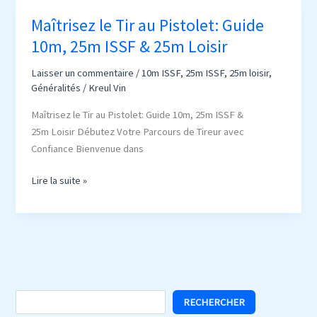
Complet
Maîtrisez le Tir au Pistolet: Guide
pour
10m, 25m ISSF & 25m Loisir
Novices
Laisser un commentaire
/
10m ISSF
,
25m ISSF
,
25m loisir
,
Généralités
/
Kreul Vin
Maîtrisez le Tir au Pistolet: Guide 10m, 25m ISSF &
25m Loisir Débutez Votre Parcours de Tireur avec
Confiance Bienvenue dans
Maîtrisez
Lire la suite »
le
Tir
au
Pistolet:
Guide
10m,
25m
RECHERCHER
ISSF