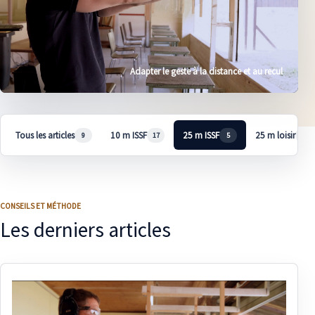
Adapter le geste à la distance et au recul
Tous les articles
10 m ISSF
25 m ISSF
25 m loisir
9
17
5
4
CONSEILS ET MÉTHODE
Les derniers articles