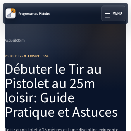
MENU
Progresser au Pistolet
Accueil
/
25 m
PISTOLET 25 M · LOISIR ET ISSF
Débuter le Tir au
Pistolet au 25m
loisir: Guide
Pratique et Astuces
Le tir au pistolet à 25 mètres est une discipline exigeante